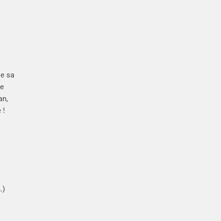
se sa
Le
an,
 !
…)