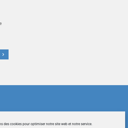
e
t
du site
|
Mentions légales
|
Contactez-nous
ns des cookies pour optimiser notre site web et notre service.