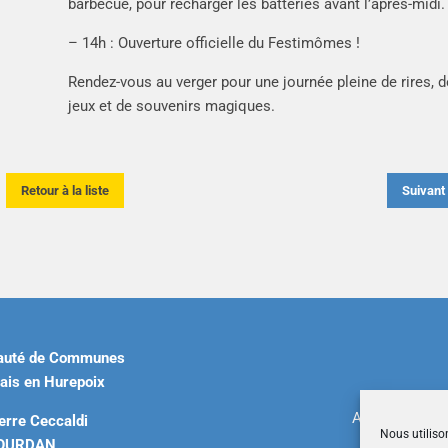
barbecue, pour recharger les batteries avant l’après-midi.
– 14h : Ouverture officielle du Festimômes !
Rendez-vous au verger pour une journée pleine de rires, d
jeux et de souvenirs magiques.
Retour à la liste
Suivan
uté de Communes
ais en Hurepoix
Accueil
|
Plan 
erre Ceccaldi
Nous utiliso
DOURDAN