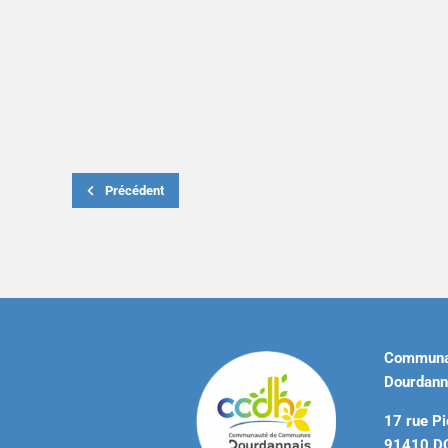
Précédent
Communa
Dourdann
17 rue Pi
91410 