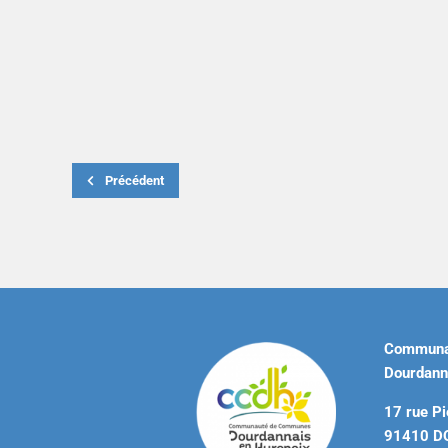
Précédent
Communa
Dourdann
17 rue Pi
91410 