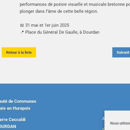
performances de poésie visuelle et musicale bretonne p
plonger dans l’âme de cette belle région.
📅 31 mai et 1er juin 2025
📍 Place du Général De Gaulle, à Dourdan
Retour à la liste
Suivan
uté de Communes
ais en Hurepoix
Accueil
|
Plan 
erre Ceccaldi
Nous utiliso
DOURDAN