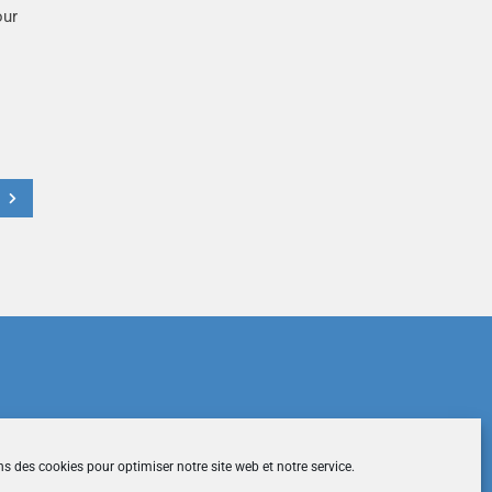
our
t
du site
|
Mentions légales
|
Contactez-nous
ns des cookies pour optimiser notre site web et notre service.