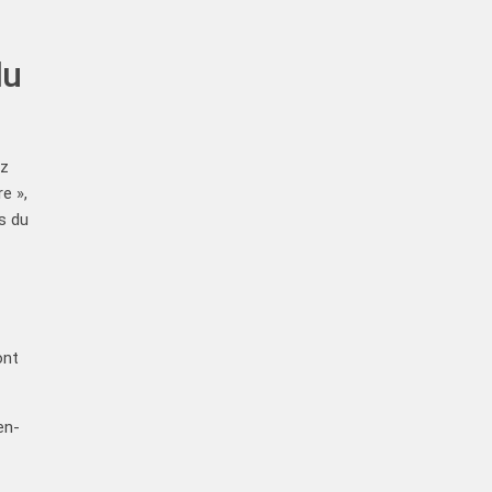
lu
ez
e »,
s du
ont
en-