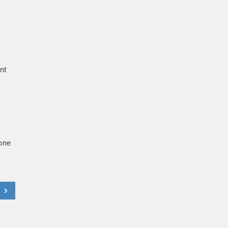
nt
hone
t