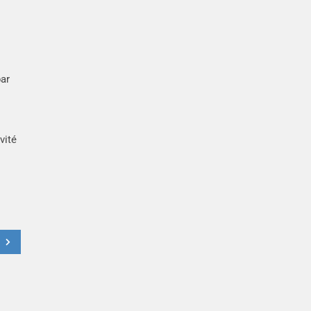
par
vité
t