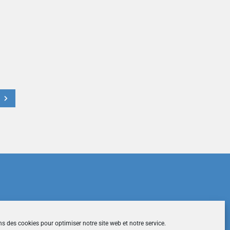
t
du site
|
Mentions légales
|
Contactez-nous
ns des cookies pour optimiser notre site web et notre service.