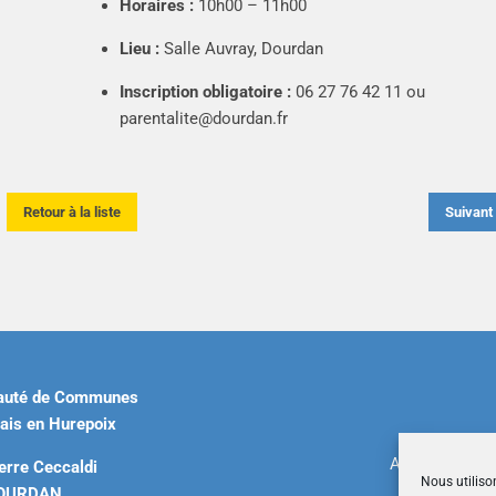
Horaires :
10h00 – 11h00
Lieu :
Salle Auvray, Dourdan
Inscription obligatoire :
06 27 76 42 11 ou
parentalite@dourdan.fr
Retour à la liste
Suivan
uté de Communes
ais en Hurepoix
Accueil
|
Plan 
erre Ceccaldi
Nous utiliso
DOURDAN