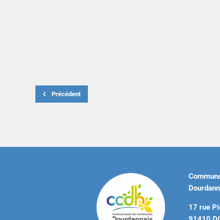
Précédent
Communa
Dourdann
17 rue Pi
91410 