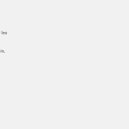
 les
is,