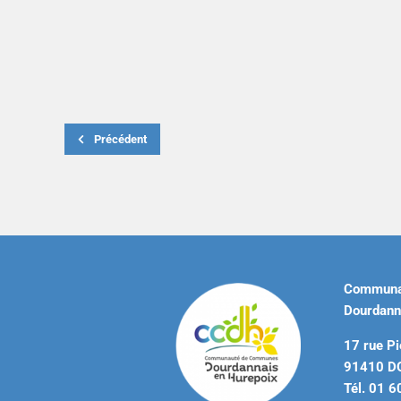
Précédent
Communa
Dourdann
17 rue Pi
91410 
Tél. 01 6