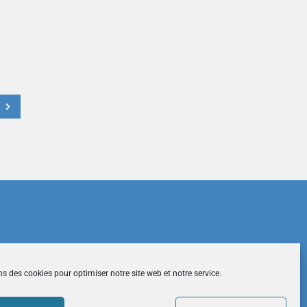
t
du site
|
Mentions légales
|
Contactez-nous
ns des cookies pour optimiser notre site web et notre service.