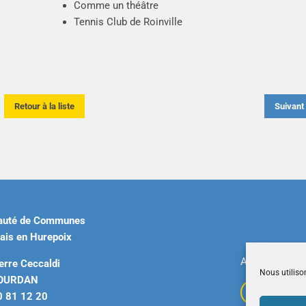
Comme un théâtre
Tennis Club de Roinville
Retour à la liste
Suivan
uté de Communes
ais en Hurepoix
Accueil
|
Plan 
erre Ceccaldi
Nous utiliso
DOURDAN
0 81 12 20