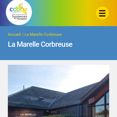
Passer
au
contenu
Accueil
/
La Marelle Corbreuse
La Marelle Corbreuse